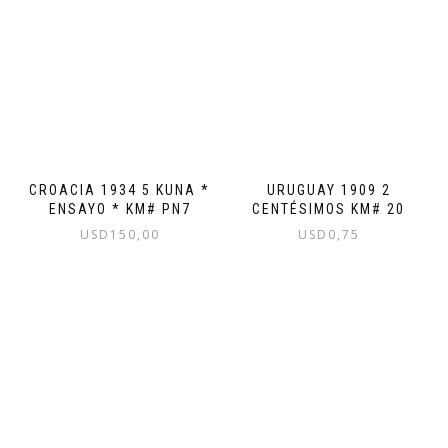
CROACIA 1934 5 KUNA *
URUGUAY 1909 2
ENSAYO * KM# PN7
CENTÉSIMOS KM# 20
USD
150,00
USD
0,75