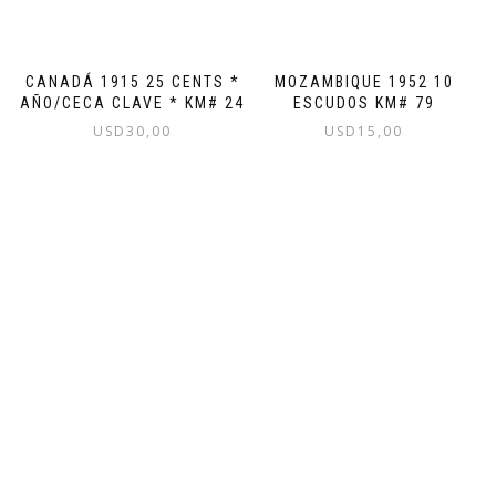
CANADÁ 1915 25 CENTS *
MOZAMBIQUE 1952 10
AÑO/CECA CLAVE * KM# 24
ESCUDOS KM# 79
USD
30,00
USD
15,00