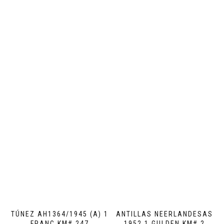
TÚNEZ AH1364/1945 (A) 1
ANTILLAS NEERLANDESAS
FRANC KM# 247
1952 1 GULDEN KM# 2