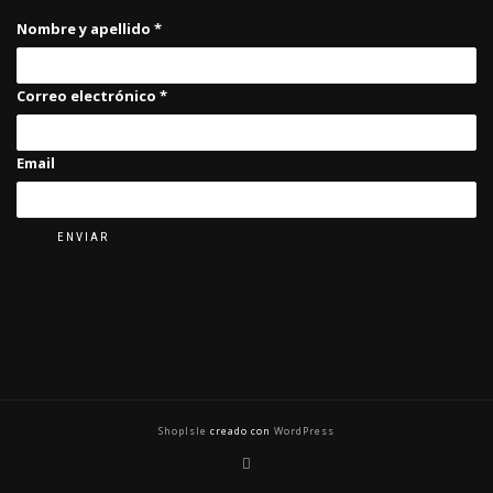
Nombre y apellido
*
Correo electrónico
*
Email
ENVIAR
ShopIsle
creado con
WordPress