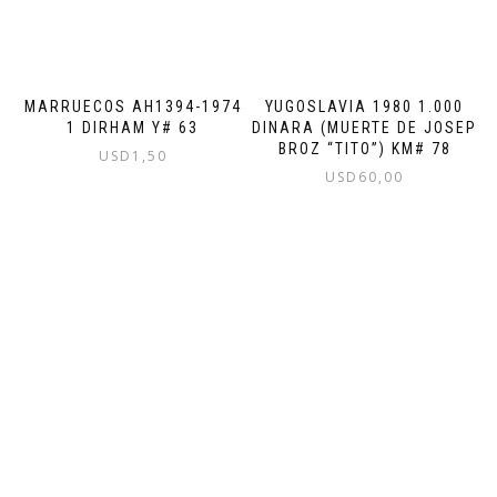
MARRUECOS AH1394-1974
YUGOSLAVIA 1980 1.000
1 DIRHAM Y# 63
DINARA (MUERTE DE JOSEP
BROZ “TITO”) KM# 78
USD
1,50
USD
60,00