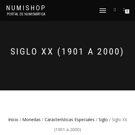
NUMISHOP
CAMBIAR
0
PORTAL DE NUMISMÁTICA
NAVEGACIÓN
SIGLO XX (1901 A 2000)
Inicio
/
Monedas
/
Características Especiales
/
Siglo
/ Siglo XX
(1901 a 2000)