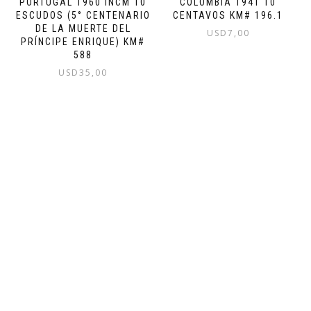
PORTUGAL 1960 INCM 10
COLOMBIA 1941 10
ESCUDOS (5° CENTENARIO
CENTAVOS KM# 196.1
DE LA MUERTE DEL
USD
7,00
PRÍNCIPE ENRIQUE) KM#
588
USD
35,00