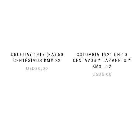
URUGUAY 1917 (BA) 50
COLOMBIA 1921 RH 10
CENTÉSIMOS KM# 22
CENTAVOS * LAZARETO *
KM# L12
USD
30,00
USD
6,00