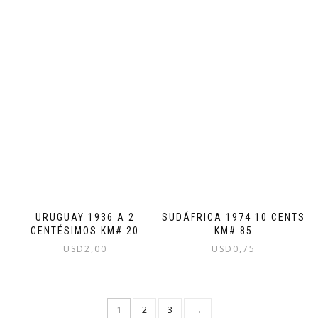
URUGUAY 1936 A 2
SUDÁFRICA 1974 10 CENTS
CENTÉSIMOS KM# 20
KM# 85
USD
2,00
USD
0,75
1
2
3
→