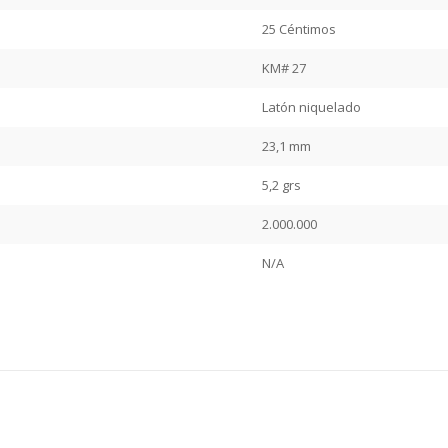
25 Céntimos
KM# 27
Latón niquelado
23,1 mm
5,2 grs
2.000.000
N/A