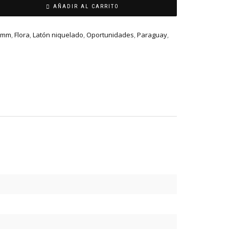
AÑADIR AL CARRITO
5 mm
,
Flora
,
Latón niquelado
,
Oportunidades
,
Paraguay
,