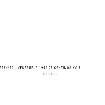
A19-R11
VENEZUELA 1954 25 CÉNTIMOS Y# 35
USD
4,00