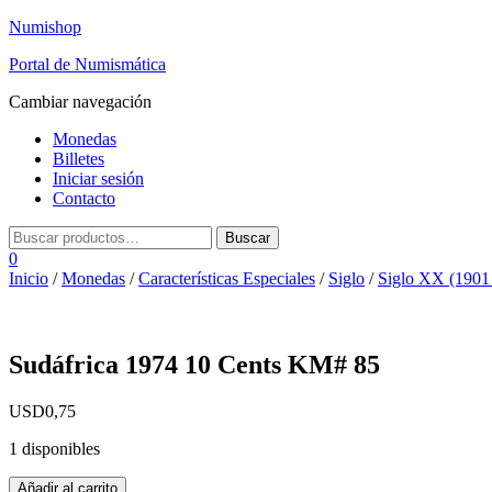
Numishop
Portal de Numismática
Cambiar navegación
Monedas
Billetes
Iniciar sesión
Contacto
0
Inicio
/
Monedas
/
Características Especiales
/
Siglo
/
Siglo XX (1901
Sudáfrica 1974 10 Cents KM# 85
USD
0,75
1 disponibles
Sudáfrica
Añadir al carrito