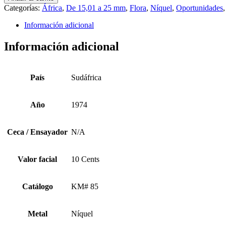
1974
Categorías:
África
,
De 15,01 a 25 mm
,
Flora
,
Níquel
,
Oportunidades
10
Cents
Información adicional
KM#
85
Información adicional
cantidad
País
Sudáfrica
Año
1974
Ceca / Ensayador
N/A
Valor facial
10 Cents
Catálogo
KM# 85
Metal
Níquel