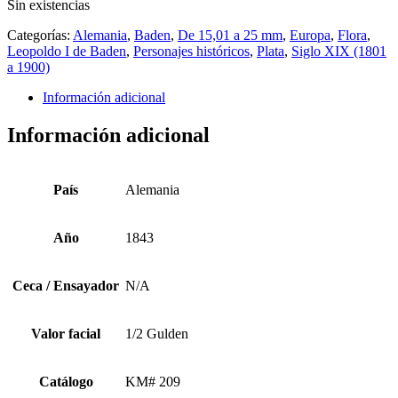
Sin existencias
Categorías:
Alemania
,
Baden
,
De 15,01 a 25 mm
,
Europa
,
Flora
,
Leopoldo I de Baden
,
Personajes históricos
,
Plata
,
Siglo XIX (1801
a 1900)
Información adicional
Información adicional
País
Alemania
Año
1843
Ceca / Ensayador
N/A
Valor facial
1/2 Gulden
Catálogo
KM# 209