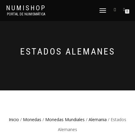
NUMISHOP
CAMBIAR
0
PORTAL DE NUMISMÁTICA
NAVEGACIÓN
ESTADOS ALEMANES
Inicio
/
Monedas
/
Monedas Mundiales
/
Alemania
/ Estados
Alemanes