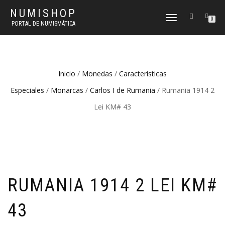
NUMISHOP
CAMBIAR
0
PORTAL DE NUMISMÁTICA
NAVEGACIÓN
Inicio
/
Monedas
/
Características
Especiales
/
Monarcas
/
Carlos I de Rumania
/ Rumania 1914 2
Lei KM# 43
RUMANIA 1914 2 LEI KM#
43