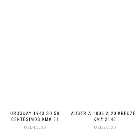
URUGUAY 1943 SO 50
AUSTRIA 1806 A 20 KREUZER
CENTÉSIMOS KM# 31
KM# 2140
USD
15,00
USD
20,00