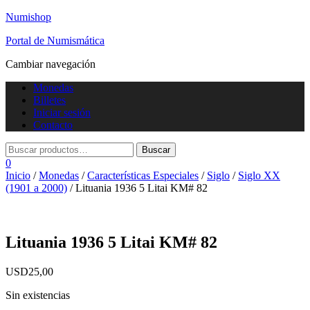
Numishop
Portal de Numismática
Cambiar navegación
Monedas
Billetes
Iniciar sesión
Contacto
0
Inicio
/
Monedas
/
Características Especiales
/
Siglo
/
Siglo XX
(1901 a 2000)
/ Lituania 1936 5 Litai KM# 82
Lituania 1936 5 Litai KM# 82
USD
25,00
Sin existencias