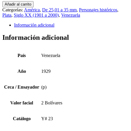
Venezuela
Añadir al carrito
1929
Categorías:
América
,
De 25,01 a 35 mm
,
Personajes históricos
,
(p)
Plata
,
Siglo XX (1901 a 2000)
,
Venezuela
2
Bolívares
Información adicional
Y#
23
Información adicional
cantidad
País
Venezuela
Año
1929
Ceca / Ensayador
(p)
Valor facial
2 Bolívares
Catálogo
Y# 23