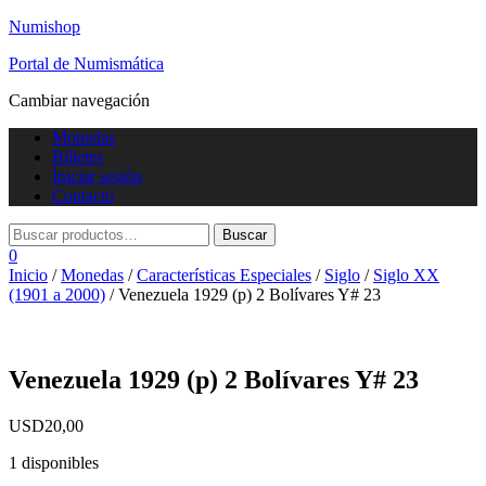
Numishop
Portal de Numismática
Cambiar navegación
Monedas
Billetes
Iniciar sesión
Contacto
0
Inicio
/
Monedas
/
Características Especiales
/
Siglo
/
Siglo XX
(1901 a 2000)
/ Venezuela 1929 (p) 2 Bolívares Y# 23
Venezuela 1929 (p) 2 Bolívares Y# 23
USD
20,00
1 disponibles