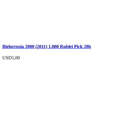
Bielorrusia 2000 (2011) 1.000 Rublei Pick 28b
USD
1,00