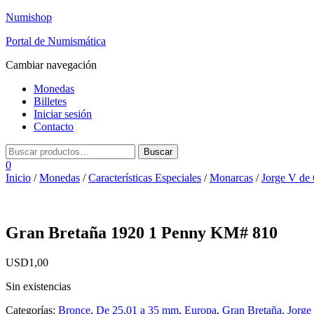
Numishop
Portal de Numismática
Cambiar navegación
Monedas
Billetes
Iniciar sesión
Contacto
0
Inicio
/
Monedas
/
Características Especiales
/
Monarcas
/
Jorge V de
Gran Bretaña 1920 1 Penny KM# 810
USD
1,00
Sin existencias
Categorías:
Bronce
,
De 25,01 a 35 mm
,
Europa
,
Gran Bretaña
,
Jorge