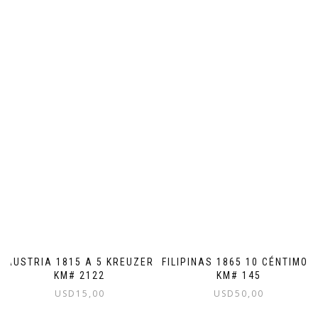
AUSTRIA 1815 A 5 KREUZER
FILIPINAS 1865 10 CÉNTIMOS
KM# 2122
KM# 145
USD
15,00
USD
50,00