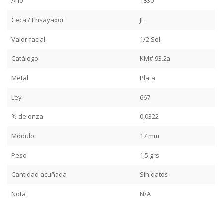
Año
1830
Ceca / Ensayador
JL
Valor facial
1/2 Sol
Catálogo
KM# 93.2a
Metal
Plata
Ley
667
% de onza
0,0322
Módulo
17 mm
Peso
1,5 grs
Cantidad acuñada
Sin datos
Nota
N/A