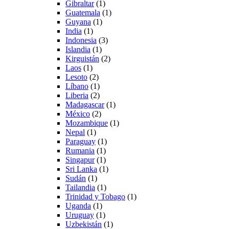
Gibraltar
(1)
Guatemala
(1)
Guyana
(1)
India
(1)
Indonesia
(3)
Islandia
(1)
Kirguistán
(2)
Laos
(1)
Lesoto
(2)
Líbano
(1)
Liberia
(2)
Madagascar
(1)
México
(2)
Mozambique
(1)
Nepal
(1)
Paraguay
(1)
Rumania
(1)
Singapur
(1)
Sri Lanka
(1)
Sudán
(1)
Tailandia
(1)
Trinidad y Tobago
(1)
Uganda
(1)
Uruguay
(1)
Uzbekistán
(1)