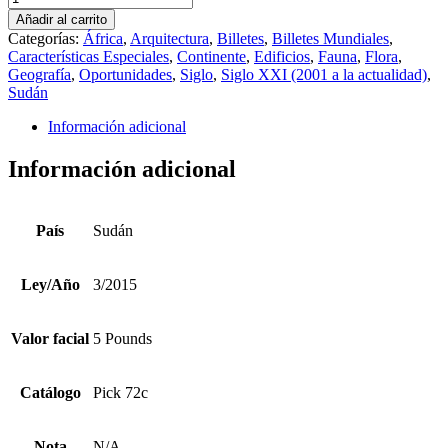
3/2015
Añadir al carrito
5
Categorías:
África
,
Arquitectura
,
Billetes
,
Billetes Mundiales
,
Pounds
Características Especiales
,
Continente
,
Edificios
,
Fauna
,
Flora
,
Pick
Geografía
,
Oportunidades
,
Siglo
,
Siglo XXI (2001 a la actualidad)
,
72c
Sudán
cantidad
Información adicional
Información adicional
País
Sudán
Ley/Año
3/2015
Valor facial
5 Pounds
Catálogo
Pick 72c
Nota
N/A