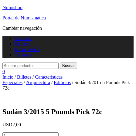
Numishop
Portal de Numismática
Cambiar navegación
Monedas
Billetes
Iniciar sesión
Contacto
0
Inicio
/
Billetes
/
Características
Especiales
/
Arquitectura
/
Edificios
/ Sudán 3/2015 5 Pounds Pick
72c
Sudán 3/2015 5 Pounds Pick 72c
USD
2,00
Sudán