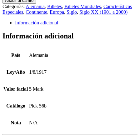
Añadir al carrito
5
Categorías:
Alemania
,
Billetes
,
Billetes Mundiales
,
Características
Mark
Especiales
,
Continente
,
Europa
,
Siglo
,
Siglo XX (1901 a 2000)
Pick
56b
Información adicional
cantidad
Información adicional
País
Alemania
Ley/Año
1/8/1917
Valor facial
5 Mark
Catálogo
Pick 56b
Nota
N/A