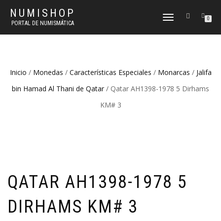
NUMISHOP
CAMBIAR
0
PORTAL DE NUMISMÁTICA
NAVEGACIÓN
Inicio
/
Monedas
/
Características Especiales
/
Monarcas
/
Jalifa
bin Hamad Al Thani de Qatar
/ Qatar AH1398-1978 5 Dirhams
KM# 3
QATAR AH1398-1978 5
DIRHAMS KM# 3