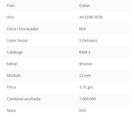
País
Qatar
Año
AH1398-1978
Ceca / Ensayador
N/A
Valor facial
5 Dirhams
Catálogo
KM# 3
Metal
Bronce
Módulo
22 mm
Peso
3,75 grs
Cantidad acuñada
1.000.000
Nota
N/A