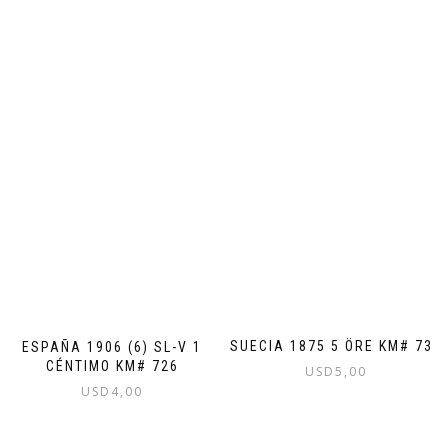
SUECIA 1875 5 ÖRE KM# 736
ESPAÑA 1906 (6) SL-V 1
CÉNTIMO KM# 726
USD
5,00
USD
4,00