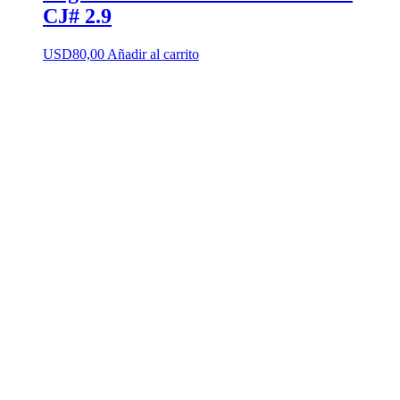
CJ# 2.9
USD
80,00
Añadir al carrito