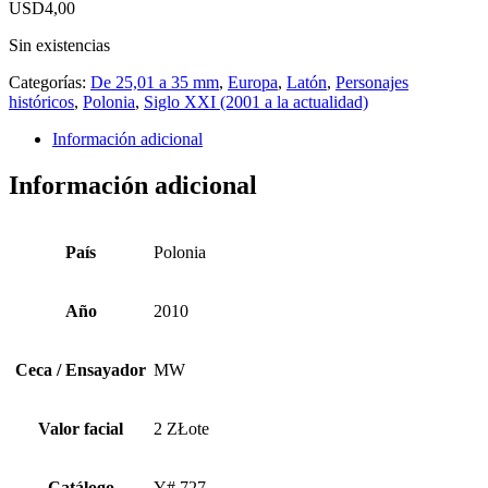
USD
4,00
Sin existencias
Categorías:
De 25,01 a 35 mm
,
Europa
,
Latón
,
Personajes
históricos
,
Polonia
,
Siglo XXI (2001 a la actualidad)
Información adicional
Información adicional
País
Polonia
Año
2010
Ceca / Ensayador
MW
Valor facial
2 ZŁote
Catálogo
Y# 727