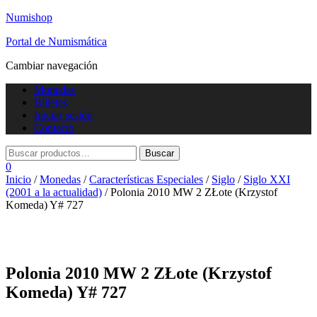
Numishop
Portal de Numismática
Cambiar navegación
Monedas
Billetes
Iniciar sesión
Contacto
0
Inicio
/
Monedas
/
Características Especiales
/
Siglo
/
Siglo XXI
(2001 a la actualidad)
/ Polonia 2010 MW 2 ZŁote (Krzystof
Komeda) Y# 727
Polonia 2010 MW 2 ZŁote (Krzystof
Komeda) Y# 727