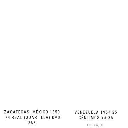
ZACATECAS, MÉXICO 1859
VENEZUELA 1954 25
1/4 REAL (QUARTILLA) KM#
CÉNTIMOS Y# 35
366
USD
4,00