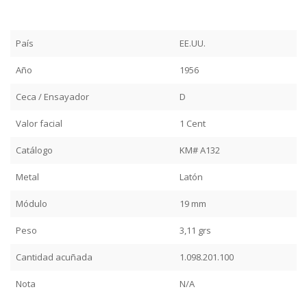
País
EE.UU.
Año
1956
Ceca / Ensayador
D
Valor facial
1 Cent
Catálogo
KM# A132
Metal
Latón
Módulo
19 mm
Peso
3,11 grs
Cantidad acuñada
1.098.201.100
Nota
N/A