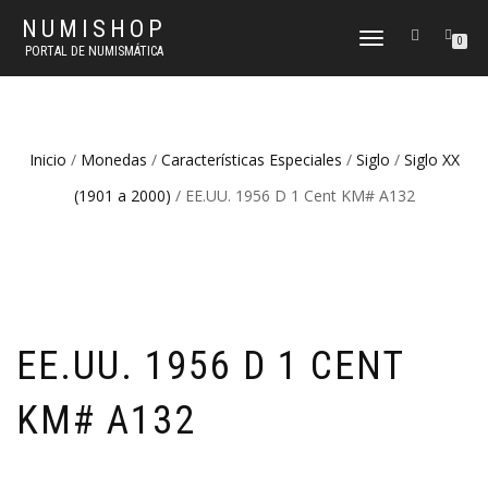
NUMISHOP
CAMBIAR
0
PORTAL DE NUMISMÁTICA
NAVEGACIÓN
Inicio
/
Monedas
/
Características Especiales
/
Siglo
/
Siglo XX
(1901 a 2000)
/ EE.UU. 1956 D 1 Cent KM# A132
EE.UU. 1956 D 1 CENT
KM# A132