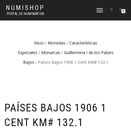
NUMISHOP
CAMBIAR
0
PORTAL DE NUMISMÁTICA
NAVEGACIÓN
Inicio
/
Monedas
/
Características
Especiales
/
Monarcas
/
Guillermina I de los Países
Bajos
/ Países Bajos 1906 1 Cent KM# 132.1
PAÍSES BAJOS 1906 1
CENT KM# 132.1