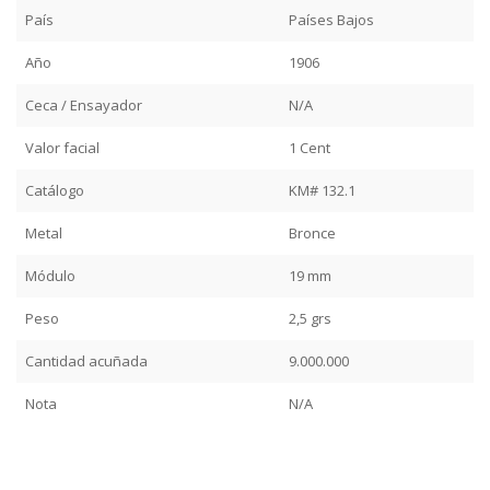
País
Países Bajos
Año
1906
Ceca / Ensayador
N/A
Valor facial
1 Cent
Catálogo
KM# 132.1
Metal
Bronce
Módulo
19 mm
Peso
2,5 grs
Cantidad acuñada
9.000.000
Nota
N/A