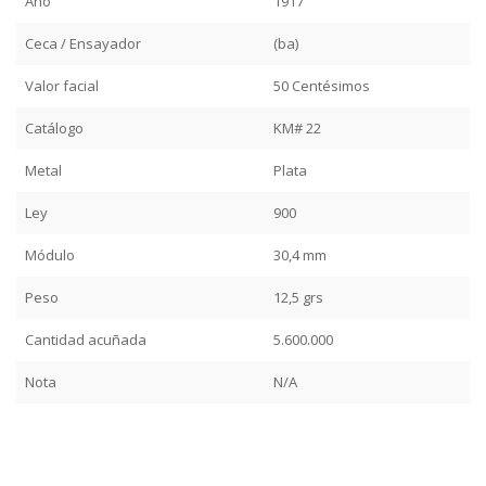
Año
1917
Ceca / Ensayador
(ba)
Valor facial
50 Centésimos
Catálogo
KM# 22
Metal
Plata
Ley
900
Módulo
30,4 mm
Peso
12,5 grs
Cantidad acuñada
5.600.000
Nota
N/A