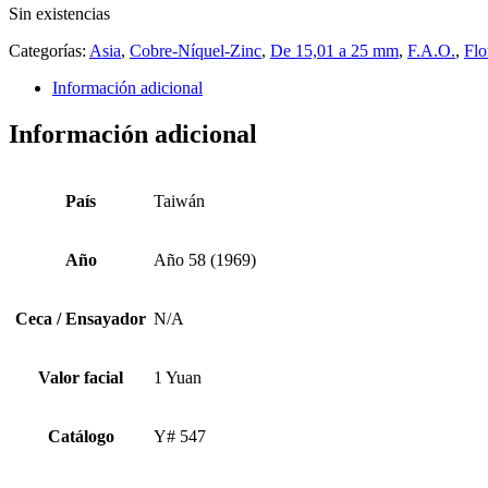
Sin existencias
Categorías:
Asia
,
Cobre-Níquel-Zinc
,
De 15,01 a 25 mm
,
F.A.O.
,
Flo
Información adicional
Información adicional
País
Taiwán
Año
Año 58 (1969)
Ceca / Ensayador
N/A
Valor facial
1 Yuan
Catálogo
Y# 547