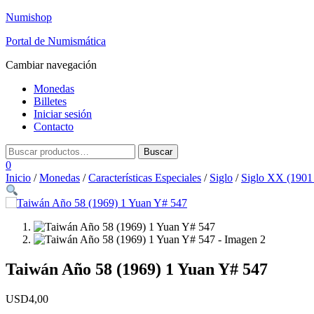
Numishop
Portal de Numismática
Cambiar navegación
Monedas
Billetes
Iniciar sesión
Contacto
0
Inicio
/
Monedas
/
Características Especiales
/
Siglo
/
Siglo XX (1901
Taiwán Año 58 (1969) 1 Yuan Y# 547
USD
4,00