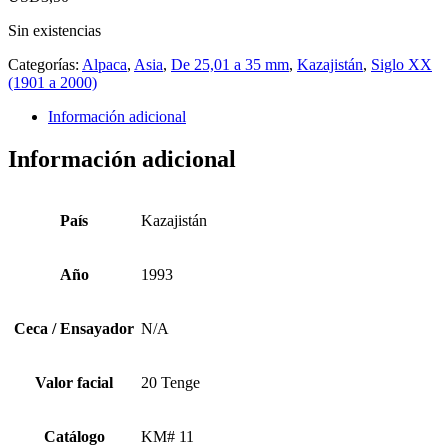
Sin existencias
Categorías:
Alpaca
,
Asia
,
De 25,01 a 35 mm
,
Kazajistán
,
Siglo XX
(1901 a 2000)
Información adicional
Información adicional
País
Kazajistán
Año
1993
Ceca / Ensayador
N/A
Valor facial
20 Tenge
Catálogo
KM# 11