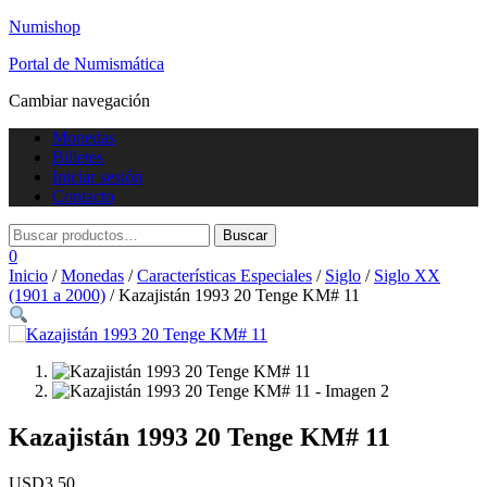
Numishop
Portal de Numismática
Cambiar navegación
Monedas
Billetes
Iniciar sesión
Contacto
0
Inicio
/
Monedas
/
Características Especiales
/
Siglo
/
Siglo XX
(1901 a 2000)
/ Kazajistán 1993 20 Tenge KM# 11
Kazajistán 1993 20 Tenge KM# 11
USD
3,50