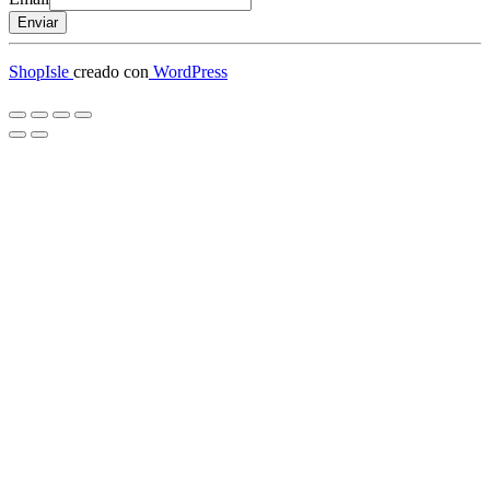
Enviar
ShopIsle
creado con
WordPress