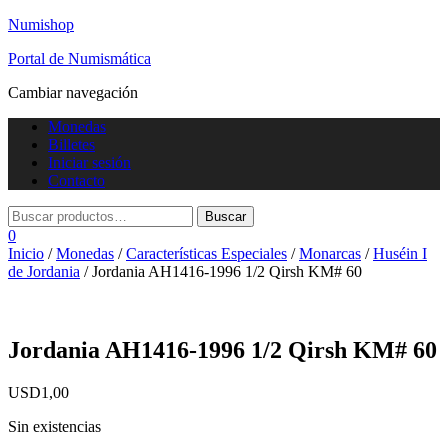
Numishop
Portal de Numismática
Cambiar navegación
Monedas
Billetes
Iniciar sesión
Contacto
0
Inicio
/
Monedas
/
Características Especiales
/
Monarcas
/
Huséin I
de Jordania
/ Jordania AH1416-1996 1/2 Qirsh KM# 60
Jordania AH1416-1996 1/2 Qirsh KM# 60
USD
1,00
Sin existencias