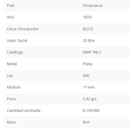
País
Dinamarca
Año
1874
Ceca / Ensayador
(h) CS
Valor facial
25 Øre
Catálogo
KM# 796.1
Metal
Plata
Ley
600
Módulo
17 mm
Peso
2,42 grs
Cantidad acuñada
8.139.000
Nota
N/A