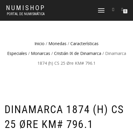
NUMISHOP
CAMBIAR
0
PORTAL DE NUMISMÁTICA
NAVEGACIÓN
Inicio
/
Monedas
/
Características
Especiales
/
Monarcas
/
Cristián IX de Dinamarca
/ Dinamarca
1874 (h) CS 25 Øre KM# 796.1
DINAMARCA 1874 (H) CS
25 ØRE KM# 796.1