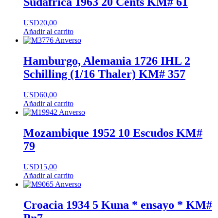
Sudáfrica 1963 20 Cents KM# 61
USD
20,00
Añadir al carrito
Hamburgo, Alemania 1726 IHL 2
Schilling (1/16 Thaler) KM# 357
USD
60,00
Añadir al carrito
Mozambique 1952 10 Escudos KM#
79
USD
15,00
Añadir al carrito
Croacia 1934 5 Kuna * ensayo * KM#
Pn7