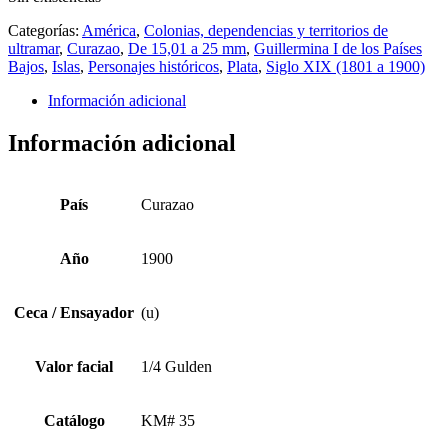
Categorías:
América
,
Colonias, dependencias y territorios de
ultramar
,
Curazao
,
De 15,01 a 25 mm
,
Guillermina I de los Países
Bajos
,
Islas
,
Personajes históricos
,
Plata
,
Siglo XIX (1801 a 1900)
Información adicional
Información adicional
País
Curazao
Año
1900
Ceca / Ensayador
(u)
Valor facial
1/4 Gulden
Catálogo
KM# 35