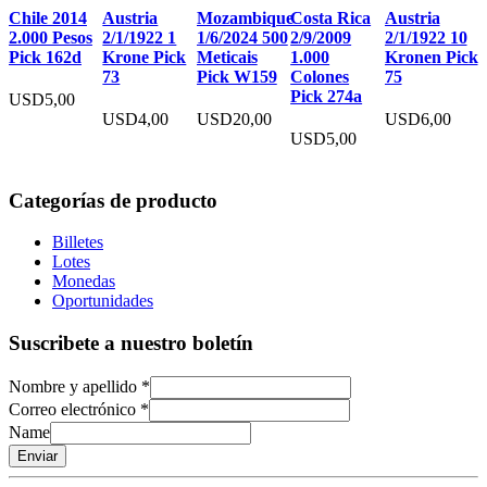
Chile 2014
Austria
Mozambique
Costa Rica
Austria
2.000 Pesos
2/1/1922 1
1/6/2024 500
2/9/2009
2/1/1922 10
4
k
Pick 162d
Krone Pick
Meticais
1.000
Kronen Pick
73
Pick W159
Colones
75
Pick 274a
USD
5,00
USD
4,00
USD
20,00
USD
6,00
USD
5,00
Categorías de producto
Billetes
Lotes
Monedas
Oportunidades
Suscribete a nuestro boletín
Nombre y apellido
*
Correo electrónico
*
Name
Enviar