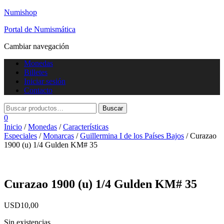
Numishop
Portal de Numismática
Cambiar navegación
Monedas
Billetes
Iniciar sesión
Contacto
0
Inicio
/
Monedas
/
Características
Especiales
/
Monarcas
/
Guillermina I de los Países Bajos
/ Curazao
1900 (u) 1/4 Gulden KM# 35
Curazao 1900 (u) 1/4 Gulden KM# 35
USD
10,00
Sin existencias