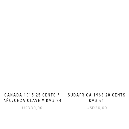
CANADÁ 1915 25 CENTS *
SUDÁFRICA 1963 20 CENTS
AÑO/CECA CLAVE * KM# 24
KM# 61
USD
30,00
USD
20,00