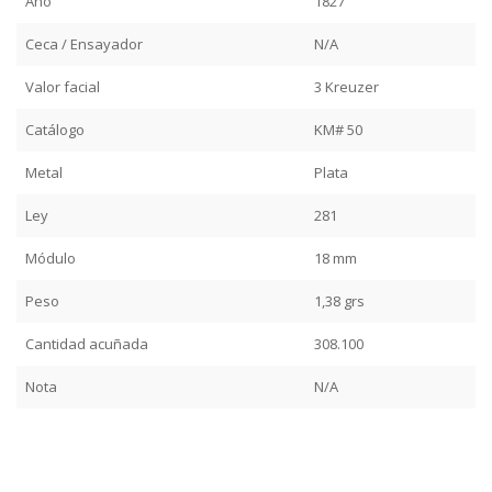
Año
1827
Ceca / Ensayador
N/A
Valor facial
3 Kreuzer
Catálogo
KM# 50
Metal
Plata
Ley
281
Módulo
18 mm
Peso
1,38 grs
Cantidad acuñada
308.100
Nota
N/A