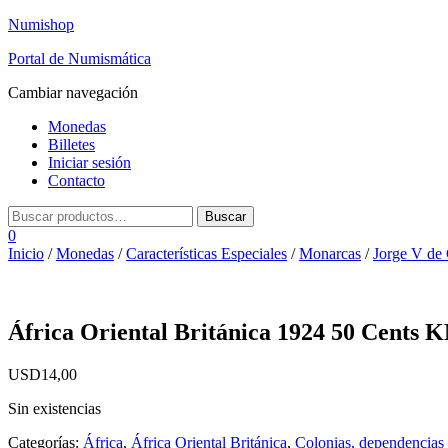
Numishop
Portal de Numismática
Cambiar navegación
Monedas
Billetes
Iniciar sesión
Contacto
0
Inicio
/
Monedas
/
Características Especiales
/
Monarcas
/
Jorge V de
África Oriental Británica 1924 50 Cents 
USD
14,00
Sin existencias
Categorías:
África
,
África Oriental Británica
,
Colonias, dependencias y