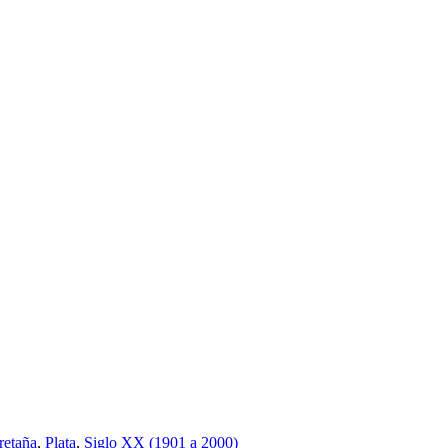
retaña
,
Plata
,
Siglo XX (1901 a 2000)