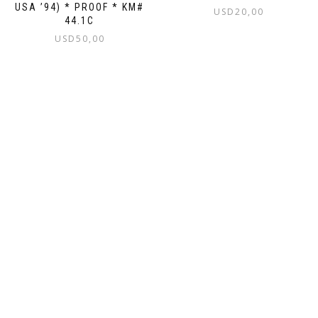
USA ’94) * PROOF * KM#
USD
20,00
44.1C
USD
50,00