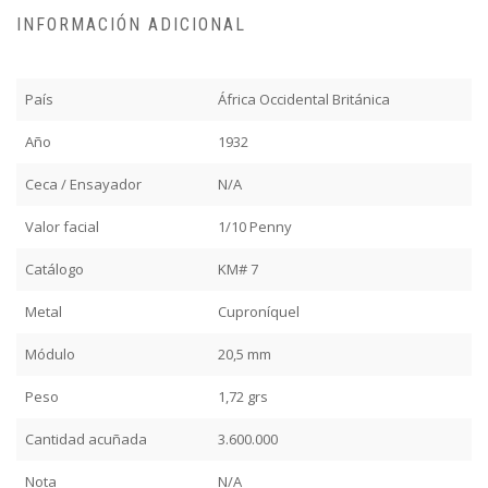
INFORMACIÓN ADICIONAL
País
África Occidental Británica
Año
1932
Ceca / Ensayador
N/A
Valor facial
1/10 Penny
Catálogo
KM# 7
Metal
Cuproníquel
Módulo
20,5 mm
Peso
1,72 grs
Cantidad acuñada
3.600.000
Nota
N/A