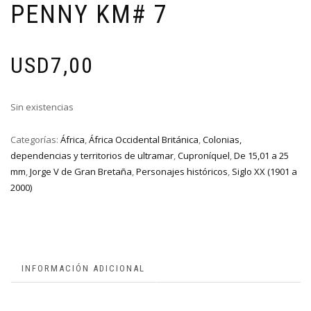
PENNY KM# 7
USD
7,00
Sin existencias
Categorías:
África
,
África Occidental Británica
,
Colonias,
dependencias y territorios de ultramar
,
Cuproníquel
,
De 15,01 a 25
mm
,
Jorge V de Gran Bretaña
,
Personajes históricos
,
Siglo XX (1901 a
2000)
INFORMACIÓN ADICIONAL