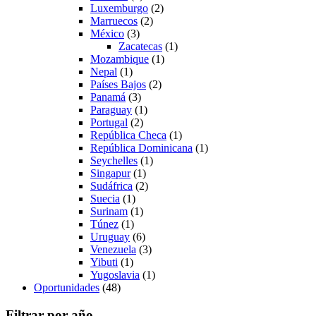
Luxemburgo
(2)
Marruecos
(2)
México
(3)
Zacatecas
(1)
Mozambique
(1)
Nepal
(1)
Países Bajos
(2)
Panamá
(3)
Paraguay
(1)
Portugal
(2)
República Checa
(1)
República Dominicana
(1)
Seychelles
(1)
Singapur
(1)
Sudáfrica
(2)
Suecia
(1)
Surinam
(1)
Túnez
(1)
Uruguay
(6)
Venezuela
(3)
Yibuti
(1)
Yugoslavia
(1)
Oportunidades
(48)
Filtrar por año