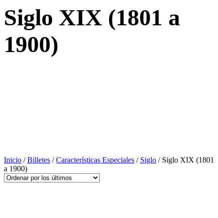
Siglo XIX (1801 a
1900)
Inicio
/
Billetes
/
Características Especiales
/
Siglo
/ Siglo XIX (1801
a 1900)