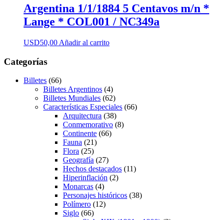
Argentina 1/1/1884 5 Centavos m/n *
Lange * COL001 / NC349a
USD
50,00
Añadir al carrito
Categorías
Billetes
(66)
Billetes Argentinos
(4)
Billetes Mundiales
(62)
Características Especiales
(66)
Arquitectura
(38)
Conmemorativo
(8)
Continente
(66)
Fauna
(21)
Flora
(25)
Geografía
(27)
Hechos destacados
(11)
Hiperinflación
(2)
Monarcas
(4)
Personajes históricos
(38)
Polímero
(12)
Siglo
(66)