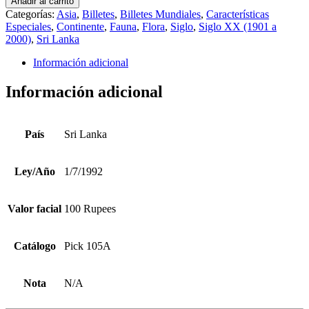
Añadir al carrito
1/7/1992
Categorías:
Asia
,
Billetes
,
Billetes Mundiales
,
Características
100
Especiales
,
Continente
,
Fauna
,
Flora
,
Siglo
,
Siglo XX (1901 a
Rupees
2000)
,
Sri Lanka
Pick
105A
Información adicional
cantidad
Información adicional
País
Sri Lanka
Ley/Año
1/7/1992
Valor facial
100 Rupees
Catálogo
Pick 105A
Nota
N/A