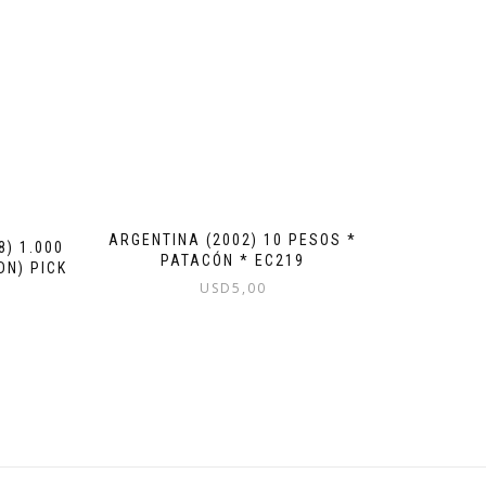
ARGENTINA (2002) 10 PESOS *
8) 1.000
PATACÓN * EC219
DN) PICK
USD
5,00