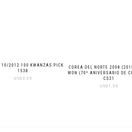
 10/2012 100 KWANZAS PICK
COREA DEL NORTE 2008 (201
153B
WON (70º ANIVERSARIO DE C
USD
3,50
CS21
USD
1,50