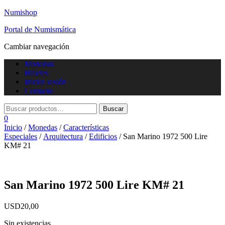
Numishop
Portal de Numismática
Cambiar navegación
Monedas
Billetes
Iniciar sesión
Contacto
0
Inicio
/
Monedas
/
Características
Especiales
/
Arquitectura
/
Edificios
/ San Marino 1972 500 Lire
KM# 21
San Marino 1972 500 Lire KM# 21
USD
20,00
Sin existencias