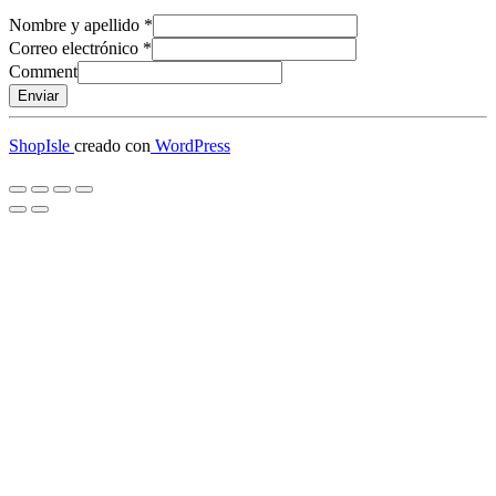
Nombre y apellido
*
Correo electrónico
*
Comment
Enviar
ShopIsle
creado con
WordPress