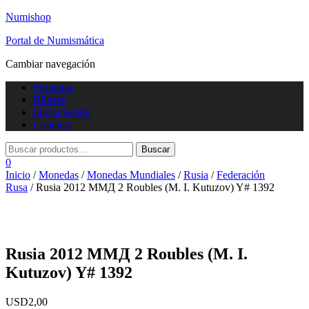
Numishop
Portal de Numismática
Cambiar navegación
Monedas
Billetes
Iniciar sesión
Contacto
0
Inicio
/
Monedas
/
Monedas Mundiales
/
Rusia
/
Federación
Rusa
/ Rusia 2012 ММД 2 Roubles (M. I. Kutuzov) Y# 1392
Rusia 2012 ММД 2 Roubles (M. I.
Kutuzov) Y# 1392
USD
2,00