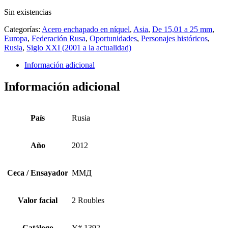
Sin existencias
Categorías:
Acero enchapado en níquel
,
Asia
,
De 15,01 a 25 mm
,
Europa
,
Federación Rusa
,
Oportunidades
,
Personajes históricos
,
Rusia
,
Siglo XXI (2001 a la actualidad)
Información adicional
Información adicional
País
Rusia
Año
2012
Ceca / Ensayador
ММД
Valor facial
2 Roubles
Catálogo
Y# 1392