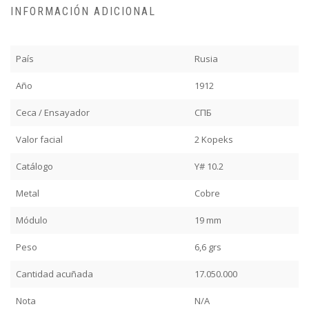
INFORMACIÓN ADICIONAL
País
Rusia
Año
1912
Ceca / Ensayador
СПБ
Valor facial
2 Kopeks
Catálogo
Y# 10.2
Metal
Cobre
Módulo
19 mm
Peso
6,6 grs
Cantidad acuñada
17.050.000
Nota
N/A