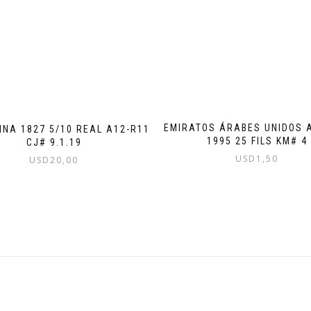
EMIRATOS ÁRABES UNIDOS 
INA 1827 5/10 REAL A12-R11
1995 25 FILS KM# 4
CJ# 9.1.19
USD
1,50
USD
20,00