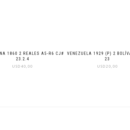
NA 1860 2 REALES A5-R6 CJ#
VENEZUELA 1929 (P) 2 BOLÍ
23.2.4
23
USD
40,00
USD
20,00