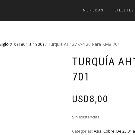
MONEDAS
BILLETES
Siglo XIX (1801 a 1900)
/ Turquía AH1277//4 20 Para KM# 701
TURQUÍA AH
701
USD
8,00
Sin existencias
Categorías:
Asia
,
Cobre
,
De 25,01 