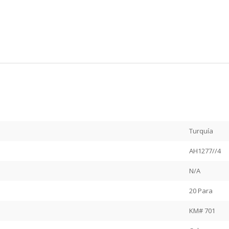
Turquía
AH1277//4
N/A
20 Para
KM# 701