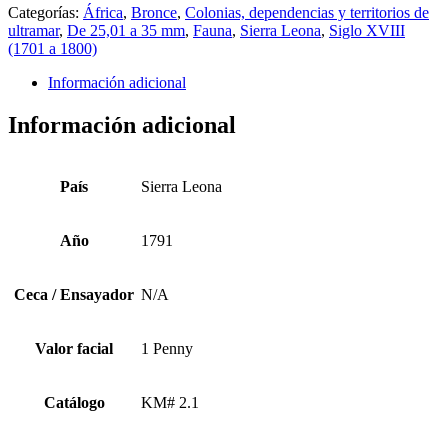
Categorías:
África
,
Bronce
,
Colonias, dependencias y territorios de
ultramar
,
De 25,01 a 35 mm
,
Fauna
,
Sierra Leona
,
Siglo XVIII
(1701 a 1800)
Información adicional
Información adicional
País
Sierra Leona
Año
1791
Ceca / Ensayador
N/A
Valor facial
1 Penny
Catálogo
KM# 2.1