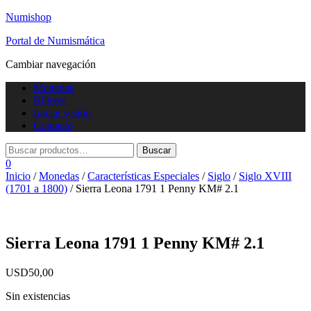
Numishop
Portal de Numismática
Cambiar navegación
Monedas
Billetes
Iniciar sesión
Contacto
0
Inicio
/
Monedas
/
Características Especiales
/
Siglo
/
Siglo XVIII
(1701 a 1800)
/ Sierra Leona 1791 1 Penny KM# 2.1
Sierra Leona 1791 1 Penny KM# 2.1
USD
50,00
Sin existencias