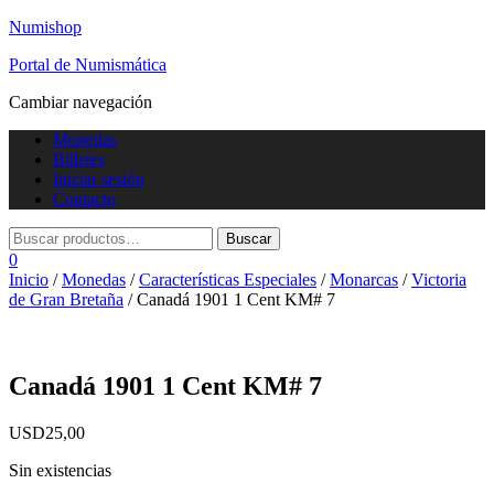
Numishop
Portal de Numismática
Cambiar navegación
Monedas
Billetes
Iniciar sesión
Contacto
0
Inicio
/
Monedas
/
Características Especiales
/
Monarcas
/
Victoria
de Gran Bretaña
/ Canadá 1901 1 Cent KM# 7
Canadá 1901 1 Cent KM# 7
USD
25,00
Sin existencias