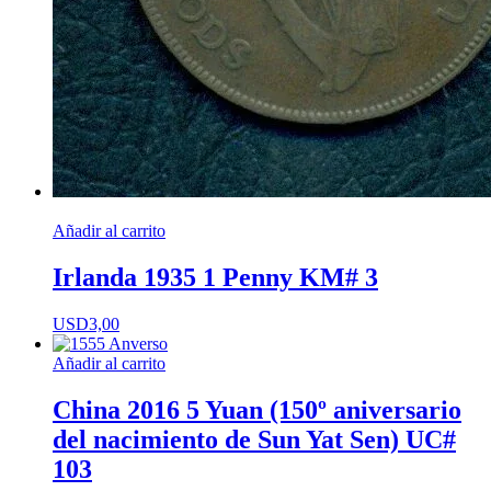
Añadir al carrito
Irlanda 1935 1 Penny KM# 3
USD
3,00
Añadir al carrito
China 2016 5 Yuan (150º aniversario
del nacimiento de Sun Yat Sen) UC#
103