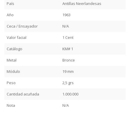
País
Antillas Neerlandesas
Año
1963
Ceca / Ensayador
N/A
Valor facial
1 Cent
Catálogo
KM# 1
Metal
Bronce
Módulo
19 mm
Peso
2,5 grs
Cantidad acuñada
1.000.000
Nota
N/A