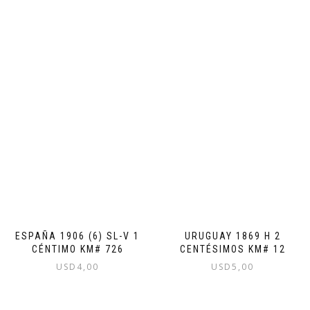
ESPAÑA 1906 (6) SL-V 1
URUGUAY 1869 H 2
CÉNTIMO KM# 726
CENTÉSIMOS KM# 12
USD
4,00
USD
5,00