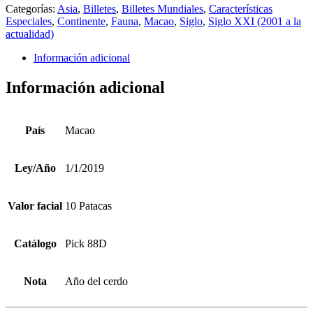
Categorías:
Asia
,
Billetes
,
Billetes Mundiales
,
Características
Especiales
,
Continente
,
Fauna
,
Macao
,
Siglo
,
Siglo XXI (2001 a la
actualidad)
Información adicional
Información adicional
País
Macao
Ley/Año
1/1/2019
Valor facial
10 Patacas
Catálogo
Pick 88D
Nota
Año del cerdo