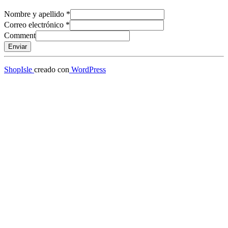
Nombre y apellido
*
Correo electrónico
*
Comment
Enviar
ShopIsle
creado con
WordPress