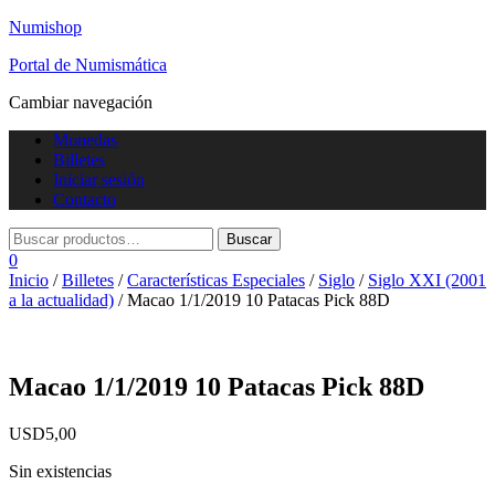
Numishop
Portal de Numismática
Cambiar navegación
Monedas
Billetes
Iniciar sesión
Contacto
0
Inicio
/
Billetes
/
Características Especiales
/
Siglo
/
Siglo XXI (2001
a la actualidad)
/ Macao 1/1/2019 10 Patacas Pick 88D
Macao 1/1/2019 10 Patacas Pick 88D
USD
5,00
Sin existencias