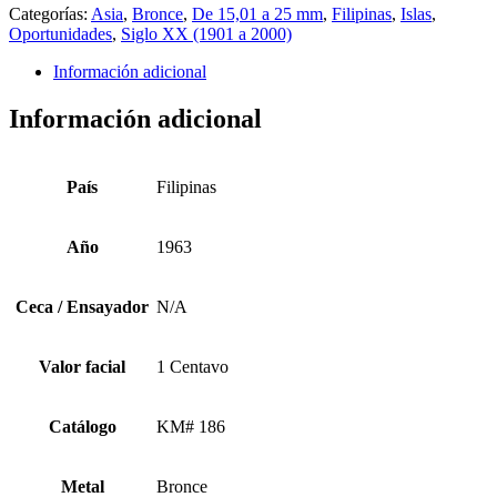
Categorías:
Asia
,
Bronce
,
De 15,01 a 25 mm
,
Filipinas
,
Islas
,
Oportunidades
,
Siglo XX (1901 a 2000)
Información adicional
Información adicional
País
Filipinas
Año
1963
Ceca / Ensayador
N/A
Valor facial
1 Centavo
Catálogo
KM# 186
Metal
Bronce