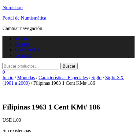
Numishop
Portal de Numismática
Cambiar navegación
Monedas
Billetes
Iniciar sesión
Contacto
0
Inicio
/
Monedas
/
Características Especiales
/
Siglo
/
Siglo XX
(1901 a 2000)
/ Filipinas 1963 1 Cent KM# 186
Filipinas 1963 1 Cent KM# 186
USD
1,00
Sin existencias