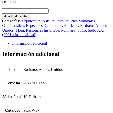
USD
8,00
Emiratos
Árabes
Añadir al carrito
Unidos
Categorías:
Arquitectura
,
Asia
,
Billetes
,
Billetes Mundiales
,
2022/AH1443
Características Especiales
,
Continente
,
Edificios
,
Emiratos Árabes
10
Unidos
,
Flora
,
Personajes históricos
,
Polímero
,
Siglo
,
Siglo XXI
Dirhams
(2001 a la actualidad)
Pick
W37
Información adicional
cantidad
Información adicional
País
Emiratos Árabes Unidos
Ley/Año
2022/AH1443
Valor facial
10 Dirhams
Catálogo
Pick W37