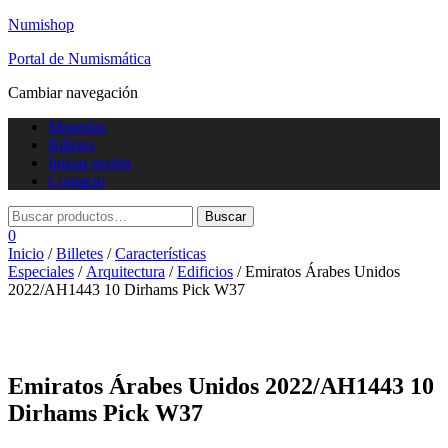
Numishop
Portal de Numismática
Cambiar navegación
Monedas
Billetes
Iniciar sesión
Contacto
0
Inicio
/
Billetes
/
Características
Especiales
/
Arquitectura
/
Edificios
/ Emiratos Árabes Unidos
2022/AH1443 10 Dirhams Pick W37
Emiratos Árabes Unidos 2022/AH1443 10
Dirhams Pick W37