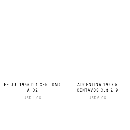
EE.UU. 1956 D 1 CENT KM#
ARGENTINA 1947 5
A132
CENTAVOS CJ# 219
USD
1,00
USD
6,00