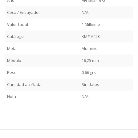
Año
AH1392-1972
Ceca / Ensayador
N/A
Valor facial
1 Millieme
Catálogo
KM# A423
Metal
Aluminio
Módulo
16,25 mm
Peso
0,66 grs
Cantidad acuñada
Sin datos
Nota
N/A