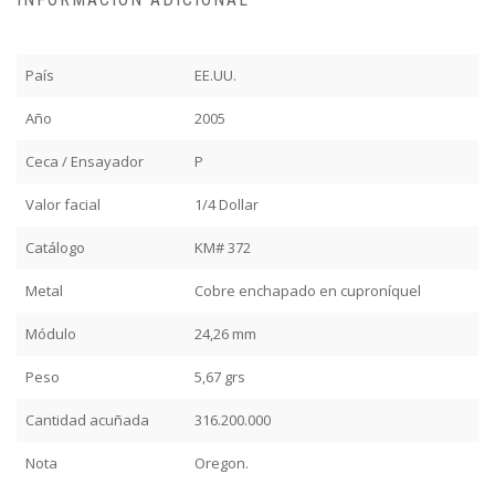
País
EE.UU.
Año
2005
Ceca / Ensayador
P
Valor facial
1/4 Dollar
Catálogo
KM# 372
Metal
Cobre enchapado en cuproníquel
Módulo
24,26 mm
Peso
5,67 grs
Cantidad acuñada
316.200.000
Nota
Oregon.