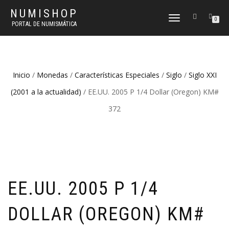
NUMISHOP
CAMBIAR
0
PORTAL DE NUMISMÁTICA
NAVEGACIÓN
Inicio
/
Monedas
/
Características Especiales
/
Siglo
/
Siglo XXI
(2001 a la actualidad)
/ EE.UU. 2005 P 1/4 Dollar (Oregon) KM#
372
EE.UU. 2005 P 1/4
DOLLAR (OREGON) KM#