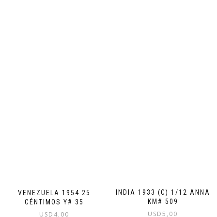
INDIA 1933 (C) 1/12 ANNA
VENEZUELA 1954 25
KM# 509
CÉNTIMOS Y# 35
USD
5,00
USD
4,00