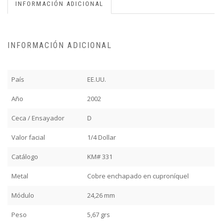
INFORMACIÓN ADICIONAL
INFORMACIÓN ADICIONAL
País
EE.UU.
Año
2002
Ceca / Ensayador
D
Valor facial
1/4 Dollar
Catálogo
KM# 331
Metal
Cobre enchapado en cuproníquel
Módulo
24,26 mm
Peso
5,67 grs