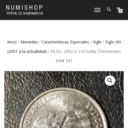
NUMISHOP
CAMBIAR
0
PORTAL DE NUMISMÁTICA
NAVEGACIÓN
Inicio
/
Monedas
/
Características Especiales
/
Siglo
/
Siglo XXI
(2001 a la actualidad)
/ EE.UU. 2002 D 1/4 Dollar (Tennessee)
KM# 331