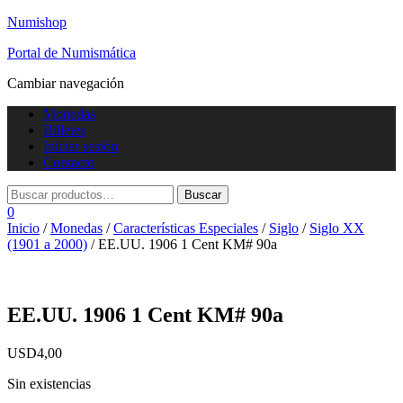
Numishop
Portal de Numismática
Cambiar navegación
Monedas
Billetes
Iniciar sesión
Contacto
0
Inicio
/
Monedas
/
Características Especiales
/
Siglo
/
Siglo XX
(1901 a 2000)
/ EE.UU. 1906 1 Cent KM# 90a
EE.UU. 1906 1 Cent KM# 90a
USD
4,00
Sin existencias