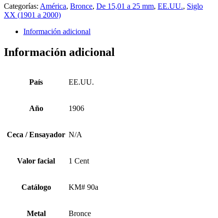
Categorías:
América
,
Bronce
,
De 15,01 a 25 mm
,
EE.UU.
,
Siglo
XX (1901 a 2000)
Información adicional
Información adicional
País
EE.UU.
Año
1906
Ceca / Ensayador
N/A
Valor facial
1 Cent
Catálogo
KM# 90a
Metal
Bronce