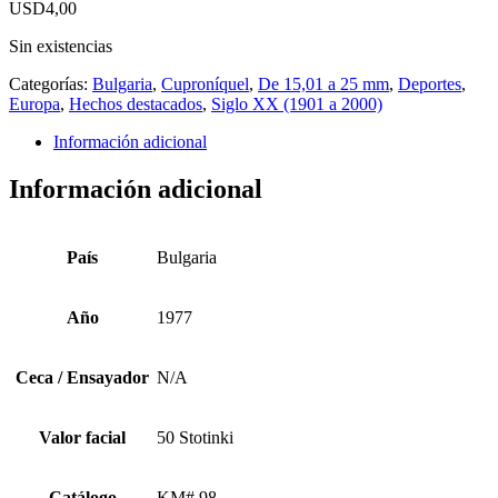
USD
4,00
Sin existencias
Categorías:
Bulgaria
,
Cuproníquel
,
De 15,01 a 25 mm
,
Deportes
,
Europa
,
Hechos destacados
,
Siglo XX (1901 a 2000)
Información adicional
Información adicional
País
Bulgaria
Año
1977
Ceca / Ensayador
N/A
Valor facial
50 Stotinki
Catálogo
KM# 98