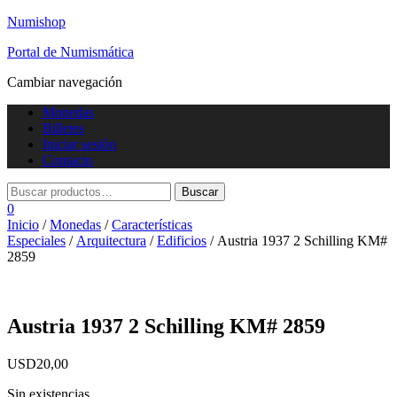
Numishop
Portal de Numismática
Cambiar navegación
Monedas
Billetes
Iniciar sesión
Contacto
0
Inicio
/
Monedas
/
Características
Especiales
/
Arquitectura
/
Edificios
/ Austria 1937 2 Schilling KM#
2859
Austria 1937 2 Schilling KM# 2859
USD
20,00
Sin existencias