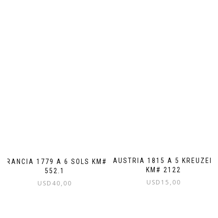
AUSTRIA 1815 A 5 KREUZER
FRANCIA 1779 A 6 SOLS KM#
KM# 2122
552.1
USD
15,00
USD
40,00