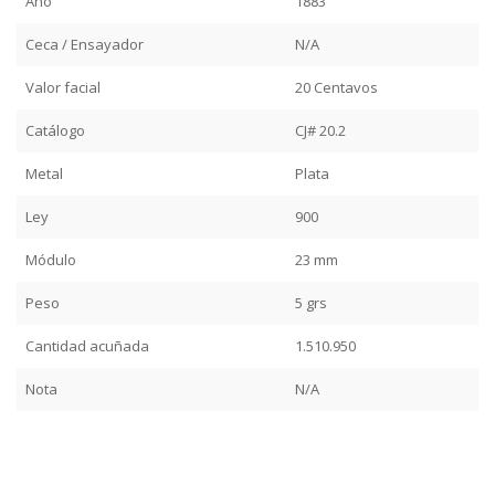
Año
1883
Ceca / Ensayador
N/A
Valor facial
20 Centavos
Catálogo
CJ# 20.2
Metal
Plata
Ley
900
Módulo
23 mm
Peso
5 grs
Cantidad acuñada
1.510.950
Nota
N/A