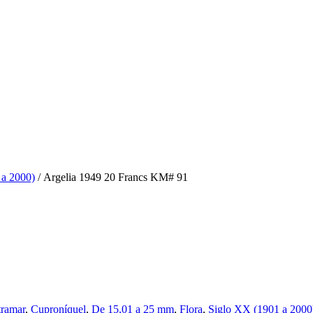
 a 2000)
/ Argelia 1949 20 Francs KM# 91
tramar
,
Cuproníquel
,
De 15,01 a 25 mm
,
Flora
,
Siglo XX (1901 a 2000