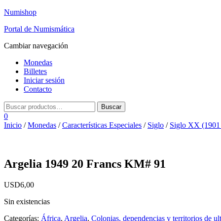
Numishop
Portal de Numismática
Cambiar navegación
Monedas
Billetes
Iniciar sesión
Contacto
0
Inicio
/
Monedas
/
Características Especiales
/
Siglo
/
Siglo XX (1901
Argelia 1949 20 Francs KM# 91
USD
6,00
Sin existencias
Categorías:
África
,
Argelia
,
Colonias, dependencias y territorios de ul