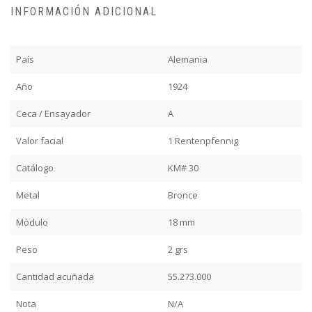
INFORMACIÓN ADICIONAL
País
Alemania
Año
1924
Ceca / Ensayador
A
Valor facial
1 Rentenpfennig
Catálogo
KM# 30
Metal
Bronce
Módulo
18 mm
Peso
2 grs
Cantidad acuñada
55.273.000
Nota
N/A